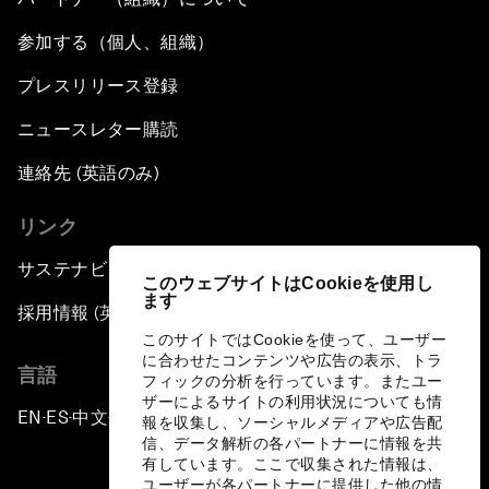
参加する（個人、組織）
プレスリリース登録
ニュースレター購読
連絡先 (英語のみ)
リンク
サステナビリティへの取り組み
このウェブサイトはCookieを使用し
ます
採用情報 (英語のみ)
このサイトではCookieを使って、ユーザー
に合わせたコンテンツや広告の表示、トラ
言語
フィックの分析を行っています。またユー
ザーによるサイトの利用状況についても情
EN
ES
中文
日本語
▪
▪
▪
報を収集し、ソーシャルメディアや広告配
信、データ解析の各パートナーに情報を共
有しています。ここで収集された情報は、
ユーザーが各パートナーに提供した他の情