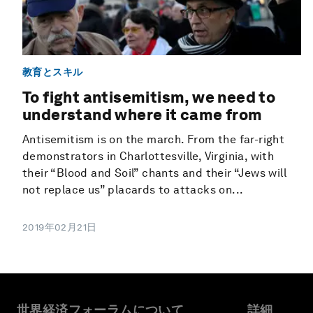
教育とスキル
To fight antisemitism, we need to
understand where it came from
Antisemitism is on the march. From the far-right
demonstrators in Charlottesville, Virginia, with
their “Blood and Soil” chants and their “Jews will
not replace us” placards to attacks on...
2019年02月21日
世界経済フォーラムについて
詳細