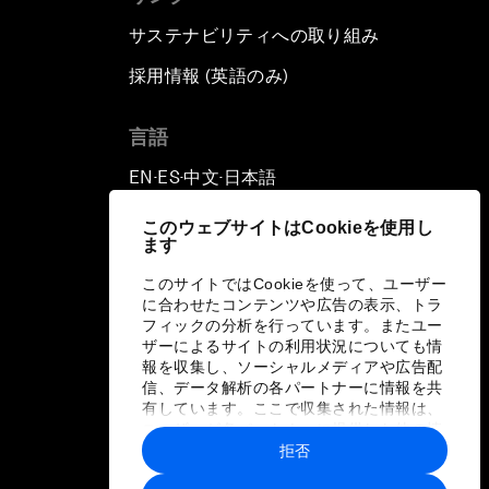
サステナビリティへの取り組み
採用情報 (英語のみ)
て
言語
EN
ES
中文
日本語
▪
▪
▪
このウェブサイトはCookieを使用し
ます
このサイトではCookieを使って、ユーザー
に合わせたコンテンツや広告の表示、トラ
フィックの分析を行っています。またユー
ザーによるサイトの利用状況についても情
報を収集し、ソーシャルメディアや広告配
信、データ解析の各パートナーに情報を共
有しています。ここで収集された情報は、
ユーザーが各パートナーに提供した他の情
報や各パートナーのサービスを使用した際
拒否
に収集された情報と組み合わされ、各パー