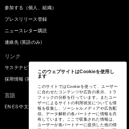
参加する（個人、組織）
プレスリリース登録
ニュースレター購読
連絡先 (英語のみ)
リンク
サステナビリティへの取り組み
このウェブサイトはCookieを使用し
ます
採用情報 (英語のみ)
このサイトではCookieを使って、ユーザー
に合わせたコンテンツや広告の表示、トラ
言語
フィックの分析を行っています。またユー
ザーによるサイトの利用状況についても情
EN
ES
中文
日本語
▪
▪
▪
報を収集し、ソーシャルメディアや広告配
信、データ解析の各パートナーに情報を共
有しています。ここで収集された情報は、
ユーザーが各パートナーに提供した他の情