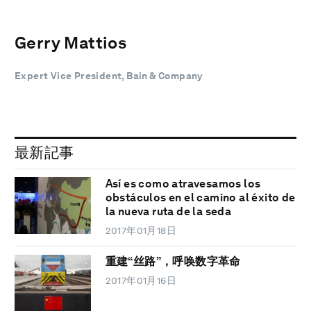
Gerry Mattios
Expert Vice President, Bain & Company
最新記事
Así es como atravesamos los
obstáculos en el camino al éxito de
la nueva ruta de la seda
2017年01月18日
重建“丝路”，呼唤数字革命
2017年01月16日