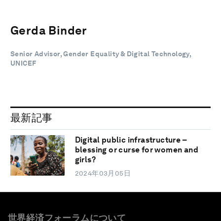
Gerda Binder
Senior Advisor, Gender Equality & Digital Technology,
UNICEF
最新記事
Digital public infrastructure –
blessing or curse for women and
girls?
2024年03月05日
世界経済フォーラムについて