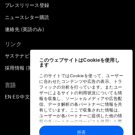
プレスリリース登録
ニュースレター購読
連絡先 (英語のみ)
リンク
サステナビリティへの取り組み
このウェブサイトはCookieを使用し
ます
採用情報 (英語のみ)
このサイトではCookieを使って、ユーザー
に合わせたコンテンツや広告の表示、トラ
言語
フィックの分析を行っています。またユー
ザーによるサイトの利用状況についても情
EN
ES
中文
日本語
▪
▪
▪
報を収集し、ソーシャルメディアや広告配
信、データ解析の各パートナーに情報を共
有しています。ここで収集された情報は、
ユーザーが各パートナーに提供した他の情
報や各パートナーのサービスを使用した際
に収集された情報と組み合わされ、各パー
拒否
トナーによって使用されることがありま