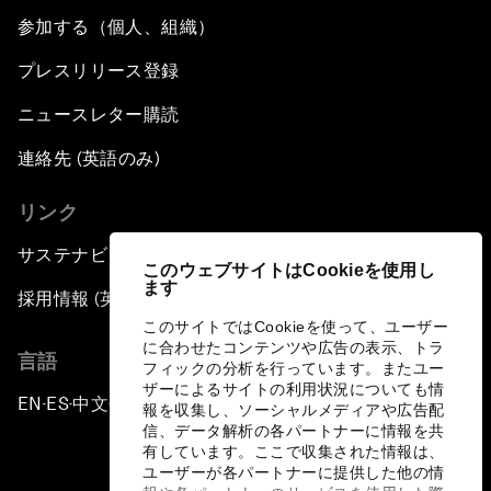
参加する（個人、組織）
プレスリリース登録
ニュースレター購読
連絡先 (英語のみ)
リンク
サステナビリティへの取り組み
このウェブサイトはCookieを使用し
ます
採用情報 (英語のみ)
このサイトではCookieを使って、ユーザー
に合わせたコンテンツや広告の表示、トラ
言語
フィックの分析を行っています。またユー
ザーによるサイトの利用状況についても情
EN
ES
中文
日本語
▪
▪
▪
報を収集し、ソーシャルメディアや広告配
信、データ解析の各パートナーに情報を共
有しています。ここで収集された情報は、
ユーザーが各パートナーに提供した他の情