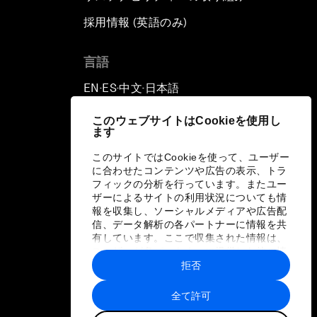
採用情報 (英語のみ)
て
言語
EN
ES
中文
日本語
▪
▪
▪
このウェブサイトはCookieを使用し
ます
このサイトではCookieを使って、ユーザー
に合わせたコンテンツや広告の表示、トラ
フィックの分析を行っています。またユー
ザーによるサイトの利用状況についても情
報を収集し、ソーシャルメディアや広告配
信、データ解析の各パートナーに情報を共
有しています。ここで収集された情報は、
ユーザーが各パートナーに提供した他の情
報や各パートナーのサービスを使用した際
拒否
に収集された情報と組み合わされ、各パー
トナーによって使用されることがありま
全て許可
す。