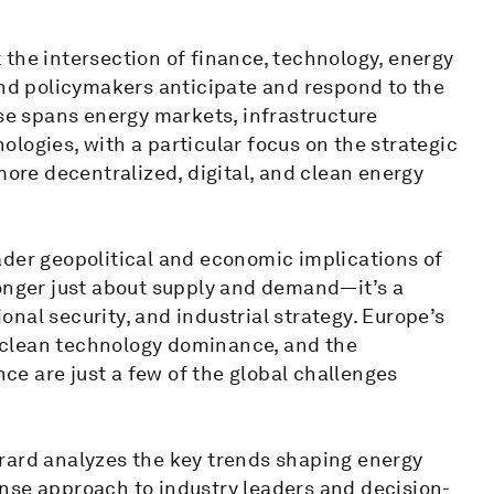
the intersection of finance, technology, energy
and policymakers anticipate and respond to the
ise spans energy markets, infrastructure
logies, with a particular focus on the strategic
more decentralized, digital, and clean energy
ader geopolitical and economic implications of
longer just about supply and demand—it’s a
nal security, and industrial strategy. Europe’s
’s clean technology dominance, and the
nce are just a few of the global challenges
rard analyzes the key trends shaping energy
nse approach to industry leaders and decision-