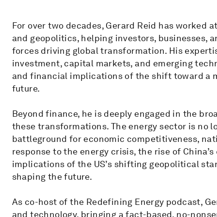
For over two decades, Gerard Reid has worked at 
and geopolitics, helping investors, businesses, 
forces driving global transformation. His expert
investment, capital markets, and emerging techno
and financial implications of the shift toward a 
future.
Beyond finance, he is deeply engaged in the bro
these transformations. The energy sector is no 
battleground for economic competitiveness, natio
response to the energy crisis, the rise of China
implications of the US’s shifting geopolitical sta
shaping the future.
As co-host of the Redefining Energy podcast, Ge
and technology, bringing a fact-based, no-nonse