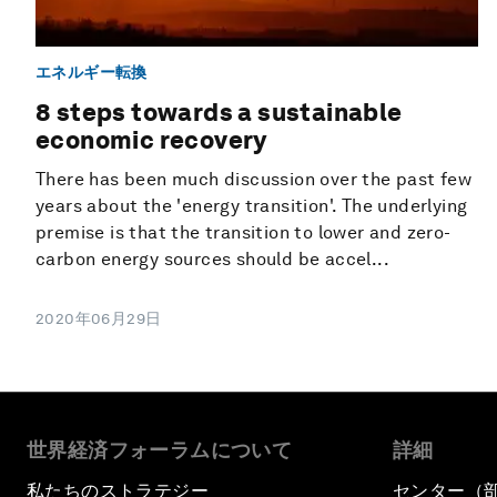
エネルギー転換
8 steps towards a sustainable
economic recovery
There has been much discussion over the past few
years about the 'energy transition'. The underlying
premise is that the transition to lower and zero-
carbon energy sources should be accel...
2020年06月29日
世界経済フォーラムについて
詳細
私たちのストラテジー
センター（