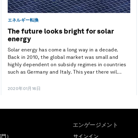
エネルギー転換
The future looks bright for solar
energy
Solar energy has come a long way in a decade.
Back in 2010, the global market was small and
highly dependent on subsidy regimes in countries
such as Germany and Italy. This year there wil...
2020年01月16日
エンゲージメント
部門）
サインイン