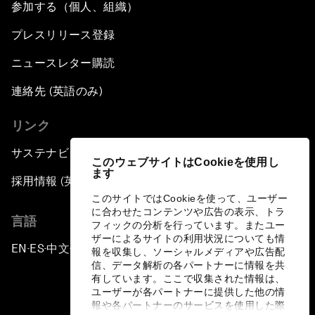
参加する（個人、組織）
プレスリリース登録
ニュースレター購読
連絡先 (英語のみ)
リンク
サステナビリティへの取り組み
このウェブサイトはCookieを使用し
ます
採用情報 (英語のみ)
このサイトではCookieを使って、ユーザー
に合わせたコンテンツや広告の表示、トラ
言語
フィックの分析を行っています。またユー
ザーによるサイトの利用状況についても情
EN
ES
中文
日本語
▪
▪
▪
報を収集し、ソーシャルメディアや広告配
信、データ解析の各パートナーに情報を共
有しています。ここで収集された情報は、
ユーザーが各パートナーに提供した他の情
報や各パートナーのサービスを使用した際