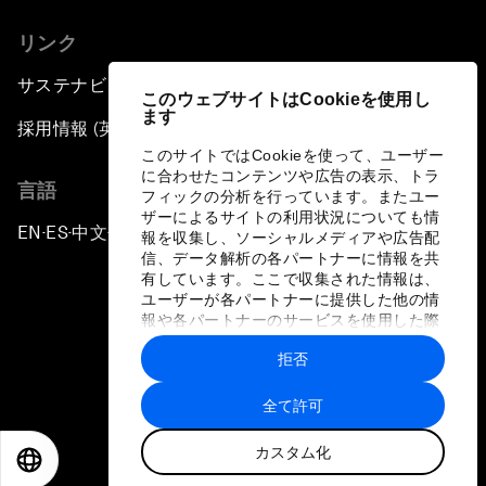
リンク
サステナビリティへの取り組み
このウェブサイトはCookieを使用し
ます
採用情報 (英語のみ)
このサイトではCookieを使って、ユーザー
に合わせたコンテンツや広告の表示、トラ
言語
フィックの分析を行っています。またユー
ザーによるサイトの利用状況についても情
EN
ES
中文
日本語
▪
▪
▪
報を収集し、ソーシャルメディアや広告配
信、データ解析の各パートナーに情報を共
有しています。ここで収集された情報は、
ユーザーが各パートナーに提供した他の情
報や各パートナーのサービスを使用した際
に収集された情報と組み合わされ、各パー
拒否
トナーによって使用されることがありま
プライバシーポリシーと利用規約
す。
全て許可
サイトマップ
カスタム化
©
2026
世界経済フォーラム
EN
ES
中文
日本語