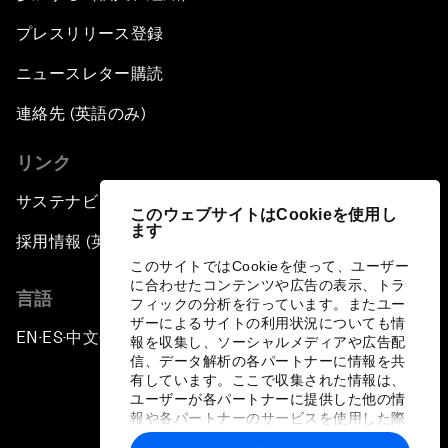
プレスリリース登録
ニュースレター購読
連絡先 (英語のみ)
リンク
サステナビリティへの取り組み
このウェブサイトはCookieを使用し
ます
採用情報 (英語のみ)
このサイトではCookieを使って、ユーザー
に合わせたコンテンツや広告の表示、トラ
言語
フィックの分析を行っています。またユー
ザーによるサイトの利用状況についても情
EN
ES
中文
日本語
▪
▪
▪
報を収集し、ソーシャルメディアや広告配
信、データ解析の各パートナーに情報を共
有しています。ここで収集された情報は、
ユーザーが各パートナーに提供した他の情
報や各パートナーのサービスを使用した際
に収集された情報と組み合わされ、各パー