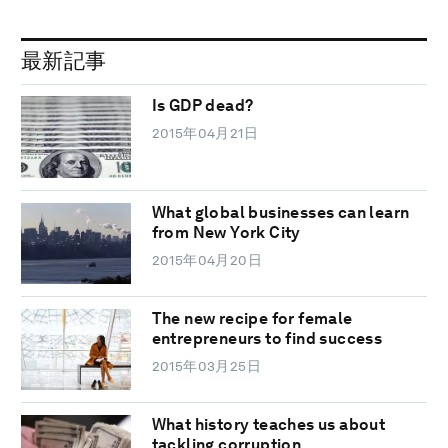
最新記事
Is GDP dead?
2015年04月21日
What global businesses can learn
from New York City
2015年04月20日
The new recipe for female
entrepreneurs to find success
2015年03月25日
What history teaches us about
tackling corruption