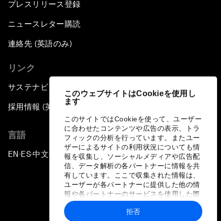
プレスリリース登録
ニュースレター購読
連絡先 (英語のみ)
リンク
サステナビリティへの取り組み
このウェブサイトはCookieを使用し
ます
採用情報 (英語のみ)
このサイトではCookieを使って、ユーザー
に合わせたコンテンツや広告の表示、トラ
言語
フィックの分析を行っています。またユー
ザーによるサイトの利用状況についても情
EN
ES
中文
日本語
▪
▪
▪
報を収集し、ソーシャルメディアや広告配
信、データ解析の各パートナーに情報を共
有しています。ここで収集された情報は、
ユーザーが各パートナーに提供した他の情
報や各パートナーのサービスを使用した際
に収集された情報と組み合わされ、各パー
拒否
トナーによって使用されることがありま
プライバシーポリシーと利用規約