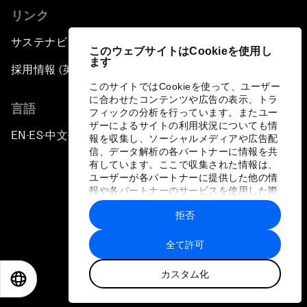
リンク
サステナビリティへの取り組み
このウェブサイトはCookieを使用し
ます
採用情報 (英語のみ)
このサイトではCookieを使って、ユーザー
に合わせたコンテンツや広告の表示、トラ
言語
フィックの分析を行っています。またユー
ザーによるサイトの利用状況についても情
EN
ES
中文
日本語
▪
▪
▪
報を収集し、ソーシャルメディアや広告配
信、データ解析の各パートナーに情報を共
有しています。ここで収集された情報は、
ユーザーが各パートナーに提供した他の情
報や各パートナーのサービスを使用した際
に収集された情報と組み合わされ、各パー
拒否
トナーによって使用されることがありま
プライバシーポリシーと利用規約
す。
全て許可
サイトマップ
カスタム化
©
2026
世界経済フォーラム
EN
ES
中文
日本語