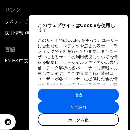
リンク
サステナビリティへの取り組み
このウェブサイトはCookieを使用し
ます
採用情報 (英語のみ)
このサイトではCookieを使って、ユーザー
に合わせたコンテンツや広告の表示、トラ
言語
フィックの分析を行っています。またユー
ザーによるサイトの利用状況についても情
EN
ES
中文
日本語
▪
▪
▪
報を収集し、ソーシャルメディアや広告配
信、データ解析の各パートナーに情報を共
有しています。ここで収集された情報は、
ユーザーが各パートナーに提供した他の情
報や各パートナーのサービスを使用した際
に収集された情報と組み合わされ、各パー
拒否
トナーによって使用されることがありま
プライバシーポリシーと利用規約
す。
全て許可
サイトマップ
カスタム化
©
2026
世界経済フォーラム
EN
ES
中文
日本語