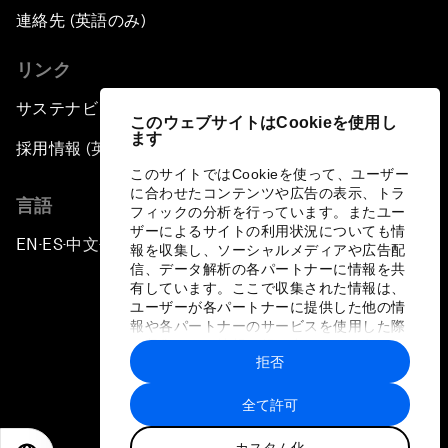
連絡先 (英語のみ)
リンク
サステナビリティへの取り組み
このウェブサイトはCookieを使用し
ます
採用情報 (英語のみ)
このサイトではCookieを使って、ユーザー
に合わせたコンテンツや広告の表示、トラ
言語
フィックの分析を行っています。またユー
ザーによるサイトの利用状況についても情
EN
ES
中文
日本語
▪
▪
▪
報を収集し、ソーシャルメディアや広告配
信、データ解析の各パートナーに情報を共
有しています。ここで収集された情報は、
ユーザーが各パートナーに提供した他の情
報や各パートナーのサービスを使用した際
に収集された情報と組み合わされ、各パー
拒否
トナーによって使用されることがありま
プライバシーポリシーと利用規約
す。
全て許可
サイトマップ
カスタム化