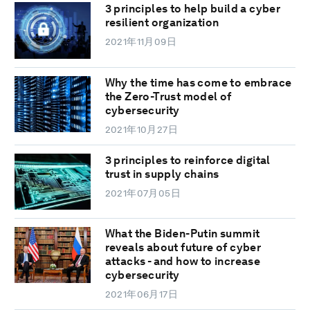
3 principles to help build a cyber
resilient organization
2021年11月09日
Why the time has come to embrace
the Zero-Trust model of
cybersecurity
2021年10月27日
3 principles to reinforce digital
trust in supply chains
2021年07月05日
What the Biden-Putin summit
reveals about future of cyber
attacks - and how to increase
cybersecurity
2021年06月17日