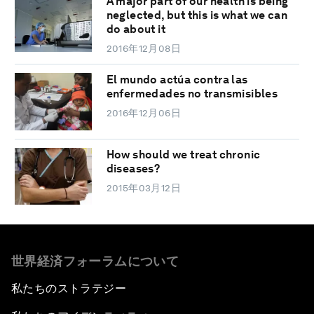
A major part of our health is being
neglected, but this is what we can
do about it
2016年12月08日
El mundo actúa contra las
enfermedades no transmisibles
2016年12月06日
How should we treat chronic
diseases?
2015年03月12日
世界経済フォーラムについて
私たちのストラテジー