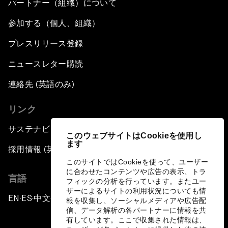
パートナー（組織）について
参加する（個人、組織）
プレスリリース登録
ニュースレター購読
連絡先 (英語のみ)
リンク
サステナビリティへの取り組み
このウェブサイトはCookieを使用し
ます
採用情報 (英語のみ)
このサイトではCookieを使って、ユーザー
に合わせたコンテンツや広告の表示、トラ
言語
フィックの分析を行っています。またユー
ザーによるサイトの利用状況についても情
EN
ES
中文
日本語
▪
▪
▪
報を収集し、ソーシャルメディアや広告配
信、データ解析の各パートナーに情報を共
有しています。ここで収集された情報は、