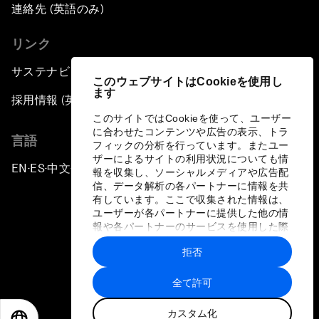
連絡先 (英語のみ)
リンク
サステナビリティへの取り組み
このウェブサイトはCookieを使用し
ます
採用情報 (英語のみ)
このサイトではCookieを使って、ユーザー
に合わせたコンテンツや広告の表示、トラ
言語
フィックの分析を行っています。またユー
ザーによるサイトの利用状況についても情
EN
ES
中文
日本語
▪
▪
▪
報を収集し、ソーシャルメディアや広告配
信、データ解析の各パートナーに情報を共
有しています。ここで収集された情報は、
ユーザーが各パートナーに提供した他の情
報や各パートナーのサービスを使用した際
に収集された情報と組み合わされ、各パー
拒否
トナーによって使用されることがありま
プライバシーポリシーと利用規約
す。
全て許可
サイトマップ
カスタム化
©
2026
世界経済フォーラム
EN
ES
中文
日本語