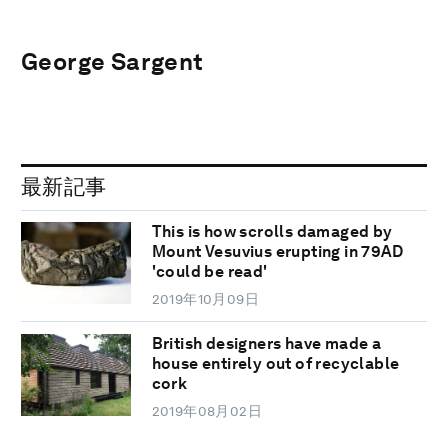
George Sargent
最新記事
This is how scrolls damaged by
Mount Vesuvius erupting in 79AD
'could be read'
2019年10月09日
British designers have made a
house entirely out of recyclable
cork
2019年08月02日