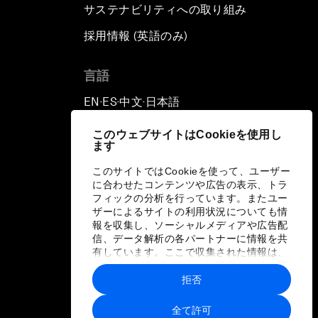
サステナビリティへの取り組み
採用情報 (英語のみ)
て
言語
EN
ES
中文
日本語
▪
▪
▪
このウェブサイトはCookieを使用し
ます
このサイトではCookieを使って、ユーザー
に合わせたコンテンツや広告の表示、トラ
フィックの分析を行っています。またユー
ザーによるサイトの利用状況についても情
報を収集し、ソーシャルメディアや広告配
信、データ解析の各パートナーに情報を共
有しています。ここで収集された情報は、
ユーザーが各パートナーに提供した他の情
報や各パートナーのサービスを使用した際
拒否
に収集された情報と組み合わされ、各パー
トナーによって使用されることがありま
全て許可