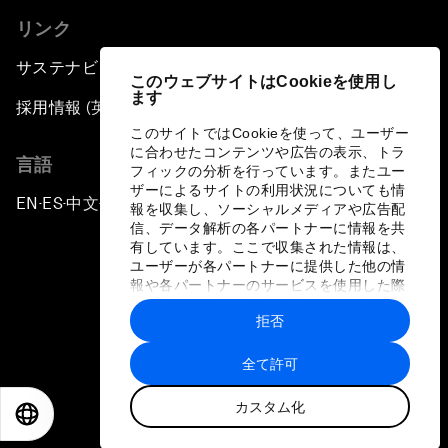
リンク
サステナビリティへの取り組み
このウェブサイトはCookieを使用し
ます
採用情報 (英語のみ)
このサイトではCookieを使って、ユーザー
に合わせたコンテンツや広告の表示、トラ
言語
フィックの分析を行っています。またユー
ザーによるサイトの利用状況についても情
EN
ES
中文
日本語
▪
▪
▪
報を収集し、ソーシャルメディアや広告配
信、データ解析の各パートナーに情報を共
有しています。ここで収集された情報は、
ユーザーが各パートナーに提供した他の情
報や各パートナーのサービスを使用した際
に収集された情報と組み合わされ、各パー
拒否
トナーによって使用されることがありま
プライバシーポリシーと利用規約
す。
全て許可
サイトマップ
カスタム化
©
2026
世界経済フォーラム
EN
ES
中文
日本語