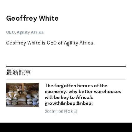
Geoffrey White
CEO, Agility Africa
Geoffrey White is CEO of Agility Africa.
最新記事
The forgotten heroes of the
economy: why better warehouses
will be key to Africa's
growth&nbsp;&nbsp;
2019年09月03日