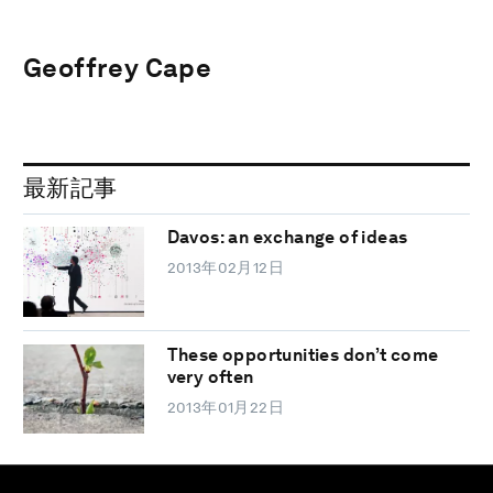
Geoffrey Cape
最新記事
Davos: an exchange of ideas
2013年02月12日
These opportunities don’t come
very often
2013年01月22日