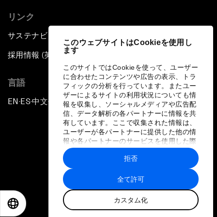
リンク
サステナビリティへの取り組み
このウェブサイトはCookieを使用し
ます
採用情報 (英語のみ)
このサイトではCookieを使って、ユーザー
に合わせたコンテンツや広告の表示、トラ
言語
フィックの分析を行っています。またユー
ザーによるサイトの利用状況についても情
EN
ES
中文
日本語
▪
▪
▪
報を収集し、ソーシャルメディアや広告配
信、データ解析の各パートナーに情報を共
有しています。ここで収集された情報は、
ユーザーが各パートナーに提供した他の情
報や各パートナーのサービスを使用した際
に収集された情報と組み合わされ、各パー
拒否
トナーによって使用されることがありま
プライバシーポリシーと利用規約
す。
全て許可
サイトマップ
カスタム化
©
2026
世界経済フォーラム
EN
ES
中文
日本語