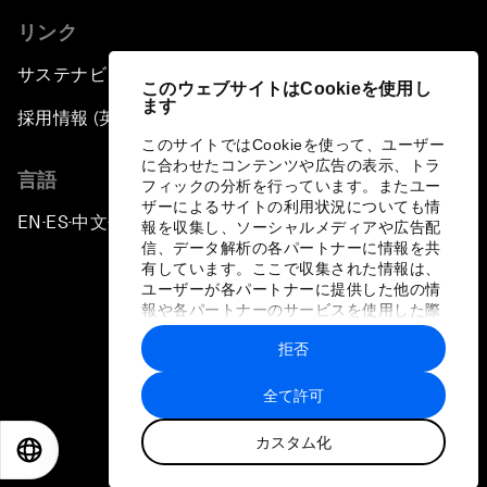
リンク
サステナビリティへの取り組み
このウェブサイトはCookieを使用し
ます
採用情報 (英語のみ)
このサイトではCookieを使って、ユーザー
に合わせたコンテンツや広告の表示、トラ
言語
フィックの分析を行っています。またユー
ザーによるサイトの利用状況についても情
EN
ES
中文
日本語
▪
▪
▪
報を収集し、ソーシャルメディアや広告配
信、データ解析の各パートナーに情報を共
有しています。ここで収集された情報は、
ユーザーが各パートナーに提供した他の情
報や各パートナーのサービスを使用した際
に収集された情報と組み合わされ、各パー
拒否
トナーによって使用されることがありま
プライバシーポリシーと利用規約
す。
全て許可
サイトマップ
カスタム化
©
2026
世界経済フォーラム
EN
ES
中文
日本語