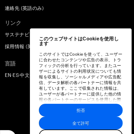
連絡先 (英語のみ)
リンク
サステナビリティへの取り組み
このウェブサイトはCookieを使用し
ます
採用情報 (英語のみ)
このサイトではCookieを使って、ユーザー
に合わせたコンテンツや広告の表示、トラ
言語
フィックの分析を行っています。またユー
ザーによるサイトの利用状況についても情
EN
ES
中文
日本語
▪
▪
▪
報を収集し、ソーシャルメディアや広告配
信、データ解析の各パートナーに情報を共
有しています。ここで収集された情報は、
ユーザーが各パートナーに提供した他の情
報や各パートナーのサービスを使用した際
に収集された情報と組み合わされ、各パー
拒否
トナーによって使用されることがありま
プライバシーポリシーと利用規約
す。
全て許可
サイトマップ