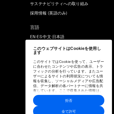
サステナビリティへの取り組み
採用情報 (英語のみ)
て
言語
EN
ES
中文
日本語
▪
▪
▪
このウェブサイトはCookieを使用し
ます
このサイトではCookieを使って、ユーザー
に合わせたコンテンツや広告の表示、トラ
フィックの分析を行っています。またユー
ザーによるサイトの利用状況についても情
報を収集し、ソーシャルメディアや広告配
信、データ解析の各パートナーに情報を共
有しています。ここで収集された情報は、
ユーザーが各パートナーに提供した他の情
報や各パートナーのサービスを使用した際
拒否
に収集された情報と組み合わされ、各パー
トナーによって使用されることがありま
全て許可