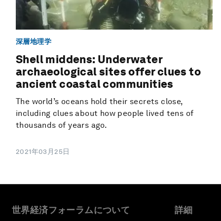
深層地理学
Shell middens: Underwater
archaeological sites offer clues to
ancient coastal communities
The world’s oceans hold their secrets close,
including clues about how people lived tens of
thousands of years ago.
2021年03月25日
世界経済フォーラムについて
詳細