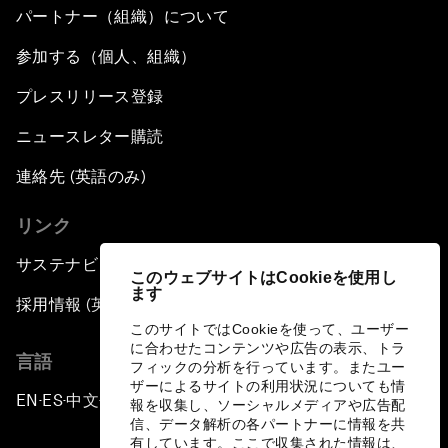
パートナー（組織）について
参加する（個人、組織）
プレスリリース登録
ニュースレター購読
連絡先 (英語のみ)
リンク
サステナビリティへの取り組み
このウェブサイトはCookieを使用し
ます
採用情報 (英語のみ)
このサイトではCookieを使って、ユーザー
に合わせたコンテンツや広告の表示、トラ
言語
フィックの分析を行っています。またユー
ザーによるサイトの利用状況についても情
EN
ES
中文
日本語
▪
▪
▪
報を収集し、ソーシャルメディアや広告配
信、データ解析の各パートナーに情報を共
有しています。ここで収集された情報は、