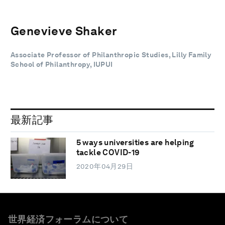
Genevieve Shaker
Associate Professor of Philanthropic Studies, Lilly Family
School of Philanthropy, IUPUI
最新記事
5 ways universities are helping
tackle COVID-19
2020年04月29日
世界経済フォーラムについて