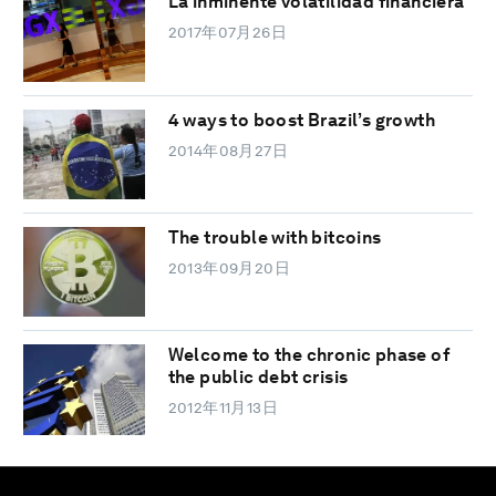
La inminente volatilidad financiera
2017年07月26日
4 ways to boost Brazil’s growth
2014年08月27日
The trouble with bitcoins
2013年09月20日
Welcome to the chronic phase of
the public debt crisis
2012年11月13日