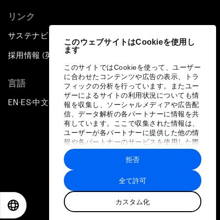
リンク
サステナビリティへの取り組み
このウェブサイトはCookieを使用し
ます
採用情報 (英語のみ)
このサイトではCookieを使って、ユーザー
に合わせたコンテンツや広告の表示、トラ
言語
フィックの分析を行っています。またユー
ザーによるサイトの利用状況についても情
EN
ES
中文
日本語
▪
▪
▪
報を収集し、ソーシャルメディアや広告配
信、データ解析の各パートナーに情報を共
有しています。ここで収集された情報は、
ユーザーが各パートナーに提供した他の情
報や各パートナーのサービスを使用した際
に収集された情報と組み合わされ、各パー
拒否
トナーによって使用されることがありま
プライバシーポリシーと利用規約
す。
全て許可
サイトマップ
カスタム化
©
2026
世界経済フォーラム
EN
ES
中文
日本語