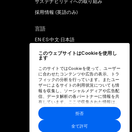
サステナビリティへの取り組み
採用情報 (英語のみ)
て
言語
EN
ES
中文
日本語
▪
▪
▪
このウェブサイトはCookieを使用し
ます
このサイトではCookieを使って、ユーザー
に合わせたコンテンツや広告の表示、トラ
フィックの分析を行っています。またユー
ザーによるサイトの利用状況についても情
報を収集し、ソーシャルメディアや広告配
信、データ解析の各パートナーに情報を共
有しています。ここで収集された情報は、
ユーザーが各パートナーに提供した他の情
報や各パートナーのサービスを使用した際
拒否
に収集された情報と組み合わされ、各パー
トナーによって使用されることがありま
全て許可
す。