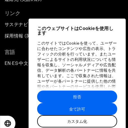
リンク
サステナビリティへの取り組み
このウェブサイトはCookieを使用し
ます
採用情報 (英語のみ)
このサイトではCookieを使って、ユーザー
に合わせたコンテンツや広告の表示、トラ
言語
フィックの分析を行っています。またユー
ザーによるサイトの利用状況についても情
EN
ES
中文
日本語
▪
▪
▪
報を収集し、ソーシャルメディアや広告配
信、データ解析の各パートナーに情報を共
有しています。ここで収集された情報は、
ユーザーが各パートナーに提供した他の情
報や各パートナーのサービスを使用した際
に収集された情報と組み合わされ、各パー
拒否
トナーによって使用されることがありま
プライバシーポリシーと利用規約
す。
全て許可
サイトマップ
カスタム化
©
2026
世界経済フォーラム
EN
ES
中文
日本語