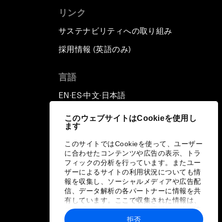
リンク
サステナビリティへの取り組み
採用情報 (英語のみ)
て
言語
EN
ES
中文
日本語
▪
▪
▪
このウェブサイトはCookieを使用し
ます
このサイトではCookieを使って、ユーザー
に合わせたコンテンツや広告の表示、トラ
フィックの分析を行っています。またユー
ザーによるサイトの利用状況についても情
報を収集し、ソーシャルメディアや広告配
信、データ解析の各パートナーに情報を共
有しています。ここで収集された情報は、
ユーザーが各パートナーに提供した他の情
報や各パートナーのサービスを使用した際
拒否