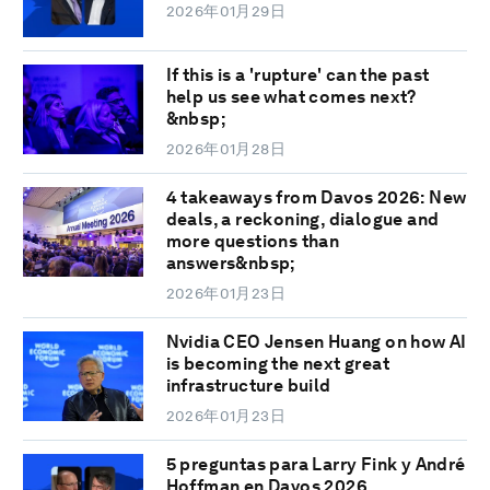
2026年01月29日
If this is a 'rupture' can the past
help us see what comes next?
&nbsp;
2026年01月28日
4 takeaways from Davos 2026: New
deals, a reckoning, dialogue and
more questions than
answers&nbsp;
2026年01月23日
Nvidia CEO Jensen Huang on how AI
is becoming the next great
infrastructure build
2026年01月23日
5 preguntas para Larry Fink y André
Hoffman en Davos 2026