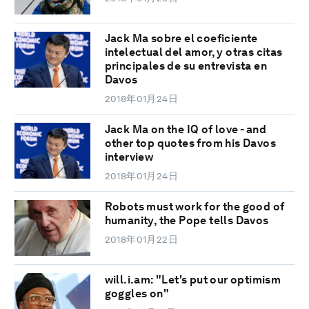
Jack Ma sobre el coeficiente
intelectual del amor, y otras citas
principales de su entrevista en
Davos
2018年01月24日
Jack Ma on the IQ of love - and
other top quotes from his Davos
interview
2018年01月24日
Robots must work for the good of
humanity, the Pope tells Davos
2018年01月22日
will.i.am: "Let's put our optimism
goggles on"