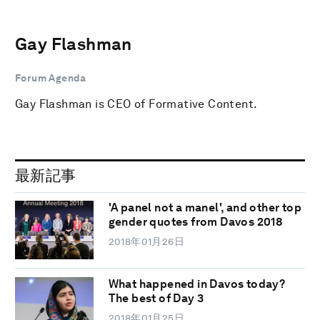
Gay Flashman
Forum Agenda
Gay Flashman is CEO of Formative Content.
最新記事
'A panel not a manel', and other top
gender quotes from Davos 2018
2018年01月26日
What happened in Davos today?
The best of Day 3
2018年01月25日