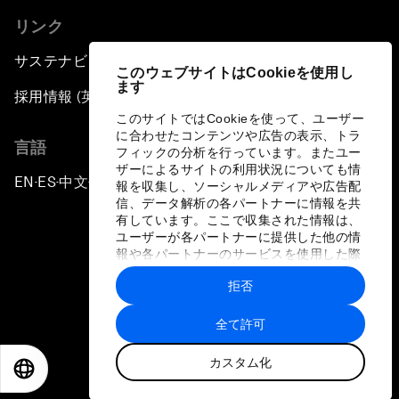
リンク
サステナビリティへの取り組み
このウェブサイトはCookieを使用し
ます
採用情報 (英語のみ)
このサイトではCookieを使って、ユーザー
に合わせたコンテンツや広告の表示、トラ
言語
フィックの分析を行っています。またユー
ザーによるサイトの利用状況についても情
EN
ES
中文
日本語
▪
▪
▪
報を収集し、ソーシャルメディアや広告配
信、データ解析の各パートナーに情報を共
有しています。ここで収集された情報は、
ユーザーが各パートナーに提供した他の情
報や各パートナーのサービスを使用した際
に収集された情報と組み合わされ、各パー
拒否
トナーによって使用されることがありま
プライバシーポリシーと利用規約
す。
全て許可
サイトマップ
カスタム化
©
2026
世界経済フォーラム
EN
ES
中文
日本語