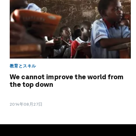
教育とスキル
We cannot improve the world from
the top down
2014年08月27日