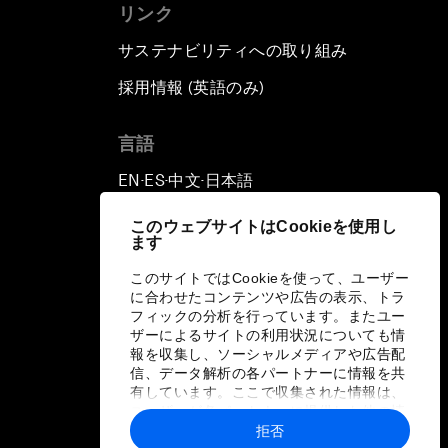
リンク
サステナビリティへの取り組み
採用情報 (英語のみ)
て
言語
EN
ES
中文
日本語
▪
▪
▪
このウェブサイトはCookieを使用し
ます
このサイトではCookieを使って、ユーザー
に合わせたコンテンツや広告の表示、トラ
フィックの分析を行っています。またユー
ザーによるサイトの利用状況についても情
報を収集し、ソーシャルメディアや広告配
信、データ解析の各パートナーに情報を共
有しています。ここで収集された情報は、
ユーザーが各パートナーに提供した他の情
報や各パートナーのサービスを使用した際
拒否