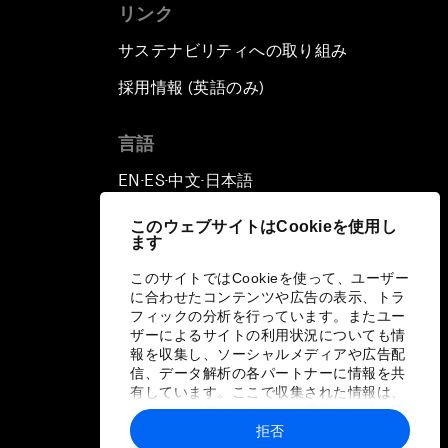
リンク
サステナビリティへの取り組み
採用情報 (英語のみ)
て
言語
EN
ES
中文
日本語
▪
▪
▪
このウェブサイトはCookieを使用し
ます
このサイトではCookieを使って、ユーザー
に合わせたコンテンツや広告の表示、トラ
フィックの分析を行っています。またユー
ザーによるサイトの利用状況についても情
報を収集し、ソーシャルメディアや広告配
信、データ解析の各パートナーに情報を共
有しています。ここで収集された情報は、
ユーザーが各パートナーに提供した他の情
報や各パートナーのサービスを使用した際
拒否