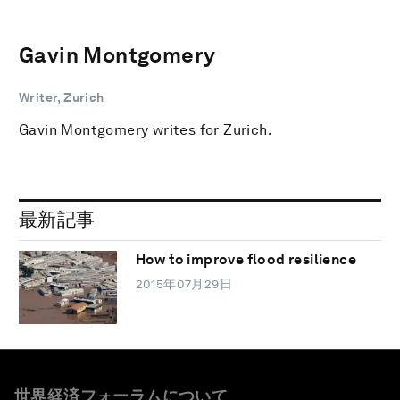
Gavin Montgomery
Writer, Zurich
Gavin Montgomery writes for Zurich.
最新記事
How to improve flood resilience
2015年07月29日
世界経済フォーラムについて