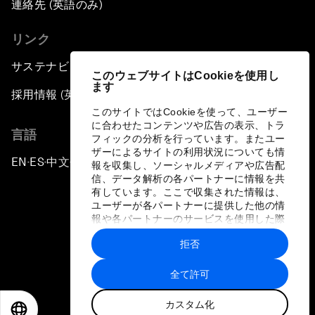
連絡先 (英語のみ)
リンク
サステナビリティへの取り組み
このウェブサイトはCookieを使用し
ます
採用情報 (英語のみ)
このサイトではCookieを使って、ユーザー
に合わせたコンテンツや広告の表示、トラ
言語
フィックの分析を行っています。またユー
ザーによるサイトの利用状況についても情
EN
ES
中文
日本語
▪
▪
▪
報を収集し、ソーシャルメディアや広告配
信、データ解析の各パートナーに情報を共
有しています。ここで収集された情報は、
ユーザーが各パートナーに提供した他の情
報や各パートナーのサービスを使用した際
に収集された情報と組み合わされ、各パー
拒否
トナーによって使用されることがありま
プライバシーポリシーと利用規約
す。
全て許可
サイトマップ
カスタム化
©
2026
世界経済フォーラム
EN
ES
中文
日本語