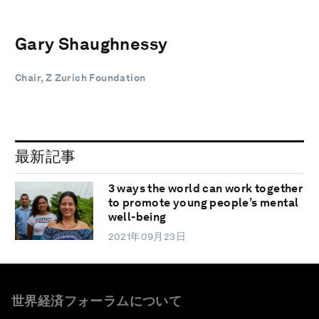
Gary Shaughnessy
Chair, Z Zurich Foundation
最新記事
3 ways the world can work together
to promote young people’s mental
well-being
2021年09月23日
世界経済フォーラムについて