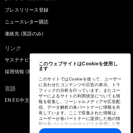
プレスリリース登録
ニュースレター購読
連絡先 (英語のみ)
リンク
サステナビリティへの取り組み
このウェブサイトはCookieを使用し
ます
採用情報 (英語のみ)
このサイトではCookieを使って、ユーザー
に合わせたコンテンツや広告の表示、トラ
言語
フィックの分析を行っています。またユー
ザーによるサイトの利用状況についても情
EN
ES
中文
日本語
▪
▪
▪
報を収集し、ソーシャルメディアや広告配
信、データ解析の各パートナーに情報を共
有しています。ここで収集された情報は、
ユーザーが各パートナーに提供した他の情
報や各パートナーのサービスを使用した際
に収集された情報と組み合わされ、各パー