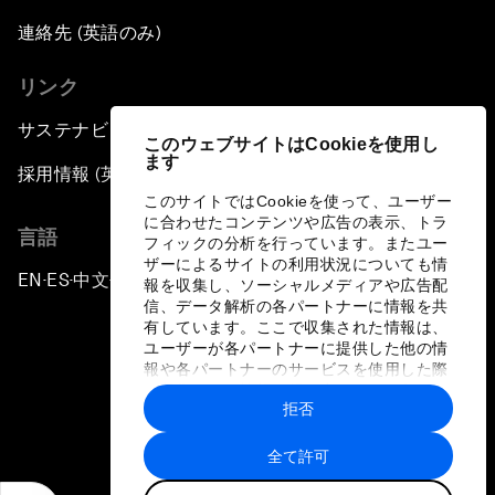
連絡先 (英語のみ)
リンク
サステナビリティへの取り組み
このウェブサイトはCookieを使用し
ます
採用情報 (英語のみ)
このサイトではCookieを使って、ユーザー
に合わせたコンテンツや広告の表示、トラ
言語
フィックの分析を行っています。またユー
ザーによるサイトの利用状況についても情
EN
ES
中文
日本語
▪
▪
▪
報を収集し、ソーシャルメディアや広告配
信、データ解析の各パートナーに情報を共
有しています。ここで収集された情報は、
ユーザーが各パートナーに提供した他の情
報や各パートナーのサービスを使用した際
に収集された情報と組み合わされ、各パー
拒否
トナーによって使用されることがありま
プライバシーポリシーと利用規約
す。
全て許可
サイトマップ