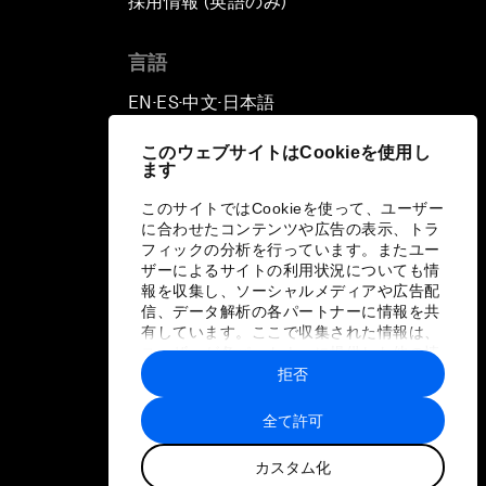
採用情報 (英語のみ)
て
言語
EN
ES
中文
日本語
▪
▪
▪
このウェブサイトはCookieを使用し
ます
このサイトではCookieを使って、ユーザー
に合わせたコンテンツや広告の表示、トラ
フィックの分析を行っています。またユー
ザーによるサイトの利用状況についても情
報を収集し、ソーシャルメディアや広告配
信、データ解析の各パートナーに情報を共
有しています。ここで収集された情報は、
ユーザーが各パートナーに提供した他の情
報や各パートナーのサービスを使用した際
拒否
に収集された情報と組み合わされ、各パー
トナーによって使用されることがありま
全て許可
す。
カスタム化