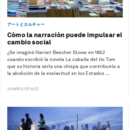
アートとカルチャー
Cómo la narración puede impulsar el
cambio social
¿Se imaginó Harriet Beecher Stowe en 1852
cuando escribió la novela La cabaña del tío Tom
que su historia sería una chispa que contribuiría a
la abolición de la esclavitud en los Estados ...
2018年07月05日