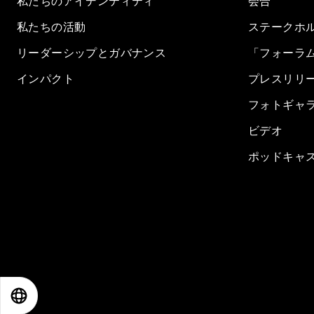
私たちのアイデンティティ
会合
私たちの活動
ステークホ
リーダーシップとガバナンス
「フォーラ
インパクト
プレスリリ
フォトギャ
ビデオ
ポッドキャ
EN
ES
中文
日本語