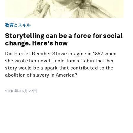
教育とスキル
Storytelling can be a force for social
change. Here's how
Did Harriet Beecher Stowe imagine in 1852 when
she wrote her novel Uncle Tom's Cabin that her
story would be a spark that contributed to the
abolition of slavery in America?
2018年06月27日