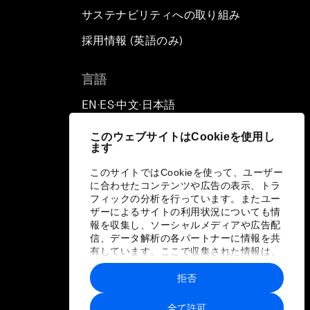
サステナビリティへの取り組み
採用情報 (英語のみ)
て
言語
EN
ES
中文
日本語
▪
▪
▪
このウェブサイトはCookieを使用し
ます
このサイトではCookieを使って、ユーザー
に合わせたコンテンツや広告の表示、トラ
フィックの分析を行っています。またユー
ザーによるサイトの利用状況についても情
報を収集し、ソーシャルメディアや広告配
信、データ解析の各パートナーに情報を共
有しています。ここで収集された情報は、
ユーザーが各パートナーに提供した他の情
報や各パートナーのサービスを使用した際
拒否
に収集された情報と組み合わされ、各パー
トナーによって使用されることがありま
全て許可