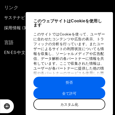
リンク
サステナビリティへの取り組み
このウェブサイトはCookieを使用し
ます
採用情報 (英語のみ)
このサイトではCookieを使って、ユーザー
に合わせたコンテンツや広告の表示、トラ
言語
フィックの分析を行っています。またユー
ザーによるサイトの利用状況についても情
EN
ES
中文
日本語
▪
▪
▪
報を収集し、ソーシャルメディアや広告配
信、データ解析の各パートナーに情報を共
有しています。ここで収集された情報は、
ユーザーが各パートナーに提供した他の情
報や各パートナーのサービスを使用した際
に収集された情報と組み合わされ、各パー
拒否
トナーによって使用されることがありま
プライバシーポリシーと利用規約
す。
全て許可
サイトマップ
カスタム化
©
2026
世界経済フォーラム
EN
ES
中文
日本語