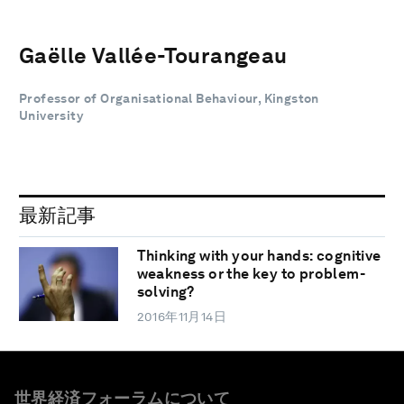
Gaëlle Vallée-Tourangeau
Professor of Organisational Behaviour, Kingston
University
最新記事
Thinking with your hands: cognitive
weakness or the key to problem-
solving?
2016年11月14日
世界経済フォーラムについて