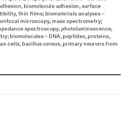
 adhesion, biomolecule adhesion, surface
ility, thin films; biomaterials analyses –
onfocal microscopy, mass spectrometry;
 impedance spectroscopy, photoluminescence,
try; biomolecules – DNA, peptides, proteins,
an cells, bacillus cereus, primary neurons from