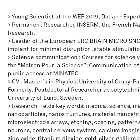
> Young Scientist at the WEF 2019, Dalian - Expert
> Permanent Researcher, INSERM, the French Nat
Research,
> Leader of the European ERC BRAIN MICRO SNOO
implant for minimal disruption, stable stimulatio
> Science communication : Courses for science v
the “Maison Pour la Science”; Communication of
public access at MINATEC.
> CV : Master’s in Physics, University of Orsay-Par
Formerly: Postdoctoral Researcher at polytechni
University of Lund, Sweden.
> Research fields key words: medical science, m
nanoparticles, nanostructures, material nanostr
microelectrode arrays, etching, coating, patterns
neurons, central nervous system, calcium imaging,
zinc oxide, titanium dioxide, gold, silver, galliu