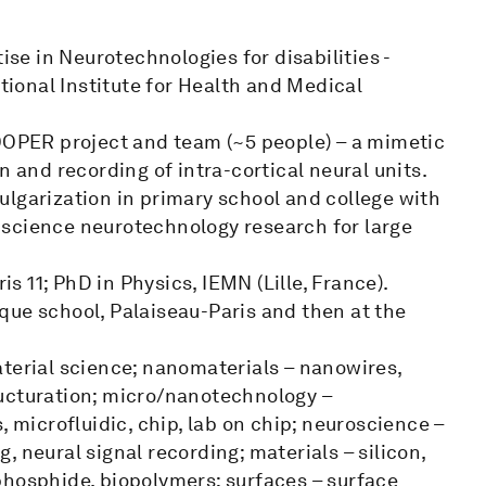
ise in Neurotechnologies for disabilities -
ional Institute for Health and Medical
PER project and team (~5 people) – a mimetic
n and recording of intra-cortical neural units.
ulgarization in primary school and college with
 science neurotechnology research for large
is 11; PhD in Physics, IEMN (Lille, France).
que school, Palaiseau-Paris and then at the
aterial science; nanomaterials – nanowires,
ucturation; micro/nanotechnology –
, microfluidic, chip, lab on chip; neuroscience –
 neural signal recording; materials – silicon,
m phosphide, biopolymers; surfaces – surface