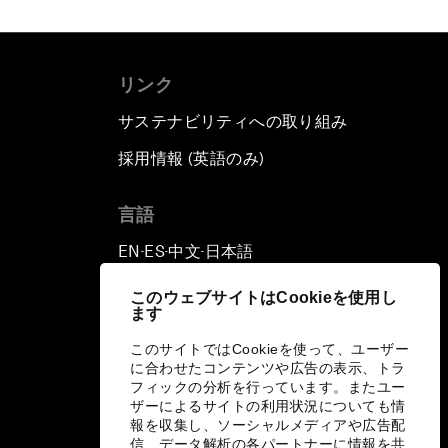
リンク
サステナビリティへの取り組み
採用情報 (英語のみ)
て
言語
EN
ES
中文
日本語
▪
▪
▪
このウェブサイトはCookieを使用し
ます
このサイトではCookieを使って、ユーザー
に合わせたコンテンツや広告の表示、トラ
フィックの分析を行っています。またユー
ザーによるサイトの利用状況についても情
報を収集し、ソーシャルメディアや広告配
信、データ解析の各パートナーに情報を共