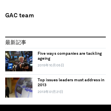
GAC team
最新記事
Five ways companies are tackling
ageing
2015年10月05日
Top issues leaders must address in
2013
2013年01月21日