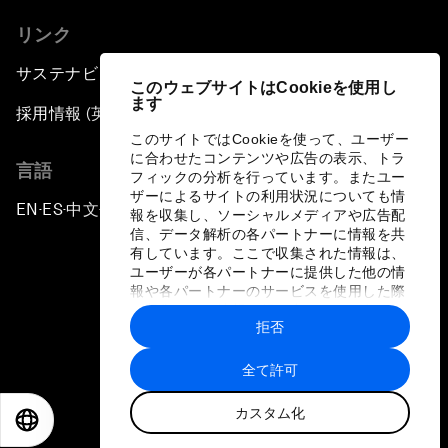
リンク
サステナビリティへの取り組み
このウェブサイトはCookieを使用し
ます
採用情報 (英語のみ)
このサイトではCookieを使って、ユーザー
に合わせたコンテンツや広告の表示、トラ
言語
フィックの分析を行っています。またユー
ザーによるサイトの利用状況についても情
EN
ES
中文
日本語
▪
▪
▪
報を収集し、ソーシャルメディアや広告配
信、データ解析の各パートナーに情報を共
有しています。ここで収集された情報は、
ユーザーが各パートナーに提供した他の情
報や各パートナーのサービスを使用した際
に収集された情報と組み合わされ、各パー
拒否
トナーによって使用されることがありま
プライバシーポリシーと利用規約
す。
全て許可
サイトマップ
カスタム化
©
2026
世界経済フォーラム
EN
ES
中文
日本語