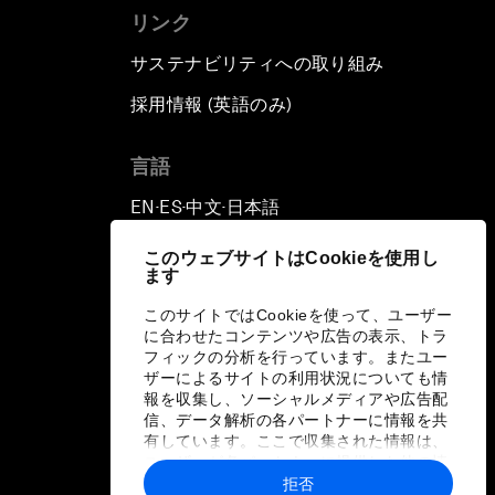
リンク
サステナビリティへの取り組み
採用情報 (英語のみ)
て
言語
EN
ES
中文
日本語
▪
▪
▪
このウェブサイトはCookieを使用し
ます
このサイトではCookieを使って、ユーザー
に合わせたコンテンツや広告の表示、トラ
フィックの分析を行っています。またユー
ザーによるサイトの利用状況についても情
報を収集し、ソーシャルメディアや広告配
信、データ解析の各パートナーに情報を共
有しています。ここで収集された情報は、
ユーザーが各パートナーに提供した他の情
報や各パートナーのサービスを使用した際
拒否