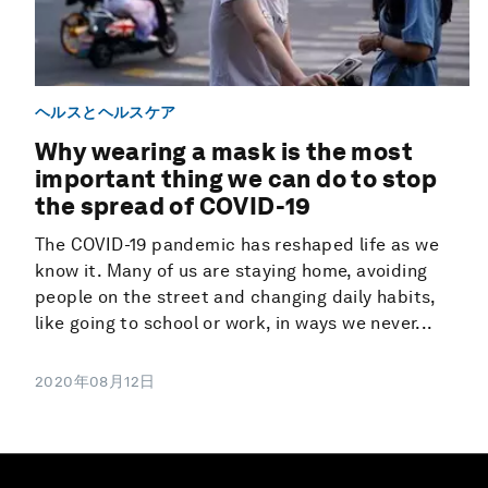
ヘルスとヘルスケア
Why wearing a mask is the most
important thing we can do to stop
the spread of COVID-19
The COVID-19 pandemic has reshaped life as we
know it. Many of us are staying home, avoiding
people on the street and changing daily habits,
like going to school or work, in ways we never...
2020年08月12日