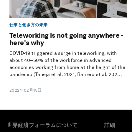
仕事と働き方の未来
Teleworking is not going anywhere -
here's why
COVID-19 triggered a surge in teleworking, with
about 40–50% of the workforce in advanced
economies working from home at the height of the
pandemic (Taneja et al. 2021, Barrero et al. 202...
2022年02月15日
世界経済フォーラムについて
詳細