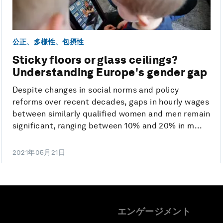
公正、多様性、包摂性
Sticky floors or glass ceilings?
Understanding Europe's gender gap
Despite changes in social norms and policy
reforms over recent decades, gaps in hourly wages
between similarly qualified women and men remain
significant, ranging between 10% and 20% in m...
2021年05月21日
エンゲージメント