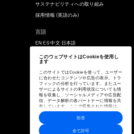
サステナビリティへの取り組み
採用情報 (英語のみ)
て
言語
EN
ES
中文
日本語
▪
▪
▪
このウェブサイトはCookieを使用し
ます
このサイトではCookieを使って、ユーザー
に合わせたコンテンツや広告の表示、トラ
フィックの分析を行っています。またユー
ザーによるサイトの利用状況についても情
報を収集し、ソーシャルメディアや広告配
信、データ解析の各パートナーに情報を共
有しています。ここで収集された情報は、
ユーザーが各パートナーに提供した他の情
報や各パートナーのサービスを使用した際
拒否
に収集された情報と組み合わされ、各パー
トナーによって使用されることがありま
全て許可