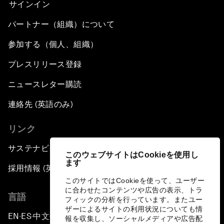
サインイン
パートナー（組織）について
参加する（個人、組織）
プレスリリース登録
ニュースレター購読
連絡先 (英語のみ)
リンク
サステナビリティへの取り組み
このウェブサイトはCookieを使用し
ます
採用情報 (英語のみ)
このサイトではCookieを使って、ユーザー
に合わせたコンテンツや広告の表示、トラ
言語
フィックの分析を行っています。またユー
ザーによるサイトの利用状況についても情
EN
ES
中文
日本語
▪
▪
▪
報を収集し、ソーシャルメディアや広告配