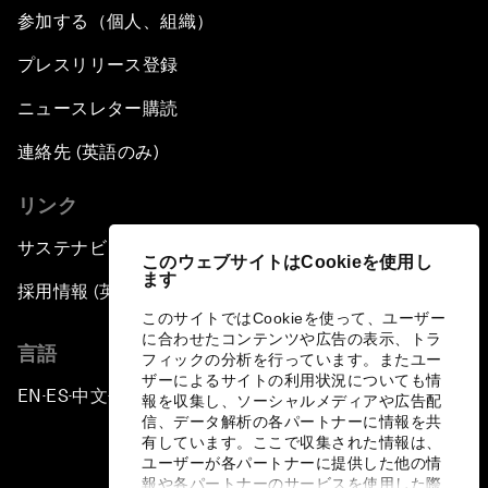
参加する（個人、組織）
プレスリリース登録
ニュースレター購読
連絡先 (英語のみ)
リンク
サステナビリティへの取り組み
このウェブサイトはCookieを使用し
ます
採用情報 (英語のみ)
このサイトではCookieを使って、ユーザー
に合わせたコンテンツや広告の表示、トラ
言語
フィックの分析を行っています。またユー
ザーによるサイトの利用状況についても情
EN
ES
中文
日本語
▪
▪
▪
報を収集し、ソーシャルメディアや広告配
信、データ解析の各パートナーに情報を共
有しています。ここで収集された情報は、
ユーザーが各パートナーに提供した他の情
報や各パートナーのサービスを使用した際