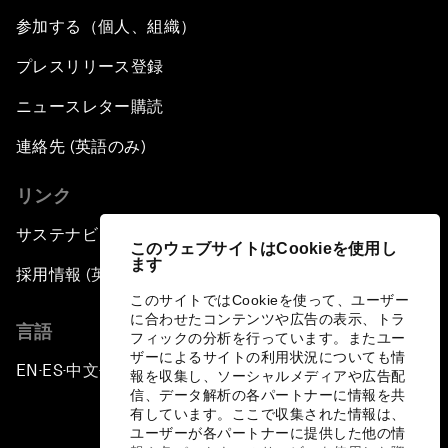
参加する（個人、組織）
プレスリリース登録
ニュースレター購読
連絡先 (英語のみ)
リンク
サステナビリティへの取り組み
このウェブサイトはCookieを使用し
ます
採用情報 (英語のみ)
このサイトではCookieを使って、ユーザー
に合わせたコンテンツや広告の表示、トラ
言語
フィックの分析を行っています。またユー
ザーによるサイトの利用状況についても情
EN
ES
中文
日本語
▪
▪
▪
報を収集し、ソーシャルメディアや広告配
信、データ解析の各パートナーに情報を共
有しています。ここで収集された情報は、
ユーザーが各パートナーに提供した他の情